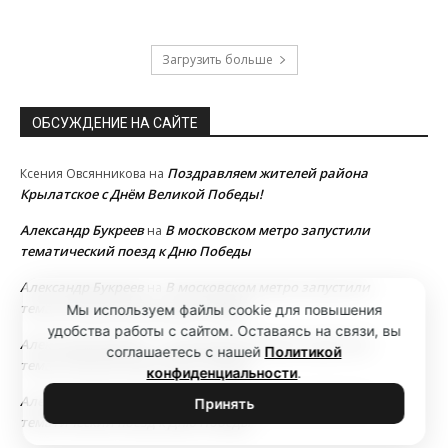
Загрузить больше
ОБСУЖДЕНИЕ НА САЙТЕ
Поздравляем жителей района
Ксения Овсянникова
на
Крылатское с Днём Великой Победы!
Александр Букреев
В московском метро запустили
на
тематический поезд к Дню Победы
Александр Букреев
В московском метро запустили
на
тематический поезд к Дню Победы
Мы используем файлы cookie для повышения
удобства работы с сайтом. Оставаясь на связи, вы
Александр Букреев
В московском метро запустили
на
соглашаетесь с нашей
Политикой
тематический поезд к Дню Победы
конфиденциальности
.
Александр Букреев
В московском метро запустили
на
Принять
тематический поезд к Дню Победы