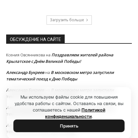
Загрузить больше
ОБСУЖДЕНИЕ НА САЙТЕ
Поздравляем жителей района
Ксения Овсянникова
на
Крылатское с Днём Великой Победы!
Александр Букреев
В московском метро запустили
на
тематический поезд к Дню Победы
Александр Букреев
В московском метро запустили
на
тематический поезд к Дню Победы
Мы используем файлы cookie для повышения
удобства работы с сайтом. Оставаясь на связи, вы
Александр Букреев
В московском метро запустили
на
соглашаетесь с нашей
Политикой
тематический поезд к Дню Победы
конфиденциальности
.
Александр Букреев
В московском метро запустили
на
Принять
тематический поезд к Дню Победы