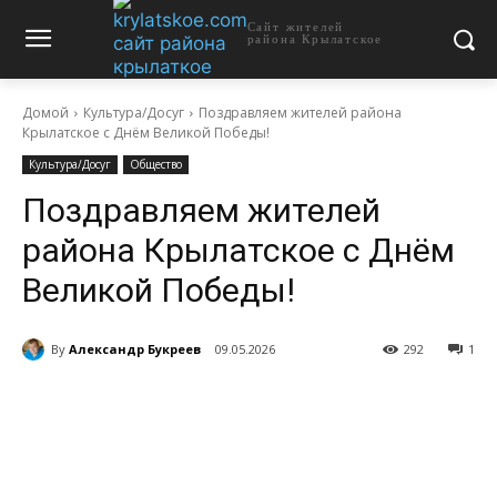
Сайт жителей
района Крылатское
Домой
Культура/Досуг
Поздравляем жителей района
Крылатское с Днём Великой Победы!
Культура/Досуг
Общество
Поздравляем жителей
района Крылатское с Днём
Великой Победы!
By
Александр Букреев
09.05.2026
292
1