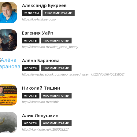
Александр Букреев
25 ПОСТЫ
11 КОММЕНТАРИИ
https://krylatskoe.com/
Евгения Уайт
0 ПОСТЫ
1 КОММЕНТАРИИ
http://vkontakte.ru/white_janes_bunny
Алёна Баранова
0 ПОСТЫ
1 КОММЕНТАРИИ
https://www.facebook.com/app_scoped_user_id/1277889645613852/
Николай Тишин
0 ПОСТЫ
0 КОММЕНТАРИИ
http://vkontakte.ru/ntishin
Алик Левушкин
0 ПОСТЫ
0 КОММЕНТАРИИ
http://vkontakte.ru/id180062217