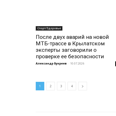
Спорт/Здоровье
После двух аварий на новой
МТБ-трассе в Крылатском
эксперты заговорили о
проверке ее безопасности
Александр Букреев
-
10.07.2026
1
2
3
4