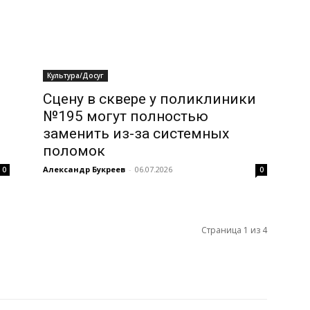
Культура/Досуг
Сцену в сквере у поликлиники
№195 могут полностью
заменить из-за системных
поломок
Александр Букреев
-
06.07.2026
0
0
Страница 1 из 4