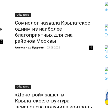
Общество
Сомнолог назвала Крылатское
ся
одним из наиболее
благоприятных для сна
районов Москвы
0
Александр Букреев
-
03.08.2026
0
Общество
«Донстрой» зашёл в
Крылатское: структура
девелопера получила контроль