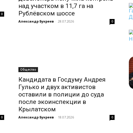
над участком в 11,7 га на
Рублёвском шоссе
0
Александр Букреев
-
28.07.2026
0
Общество
Кандидата в Госдуму Андрея
Гулько и двух активистов
оставили в полиции до суда
после экоинспекции в
Крылатском
Александр Букреев
-
18.07.2026
0
0