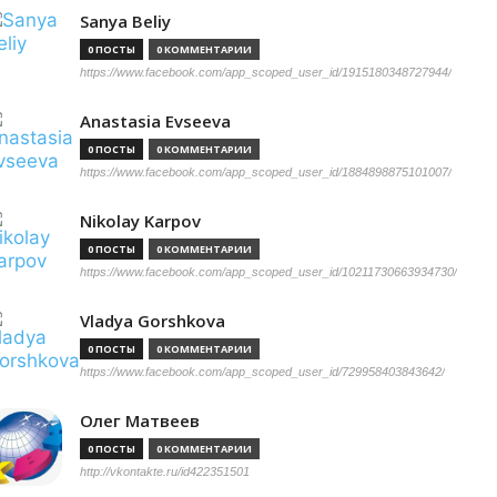
Sanya Beliy
0 ПОСТЫ
0 КОММЕНТАРИИ
https://www.facebook.com/app_scoped_user_id/1915180348727944/
Anastasia Evseeva
0 ПОСТЫ
0 КОММЕНТАРИИ
https://www.facebook.com/app_scoped_user_id/1884898875101007/
Nikolay Karpov
0 ПОСТЫ
0 КОММЕНТАРИИ
https://www.facebook.com/app_scoped_user_id/10211730663934730/
Vladya Gorshkova
0 ПОСТЫ
0 КОММЕНТАРИИ
https://www.facebook.com/app_scoped_user_id/729958403843642/
Олег Матвеев
0 ПОСТЫ
0 КОММЕНТАРИИ
http://vkontakte.ru/id422351501