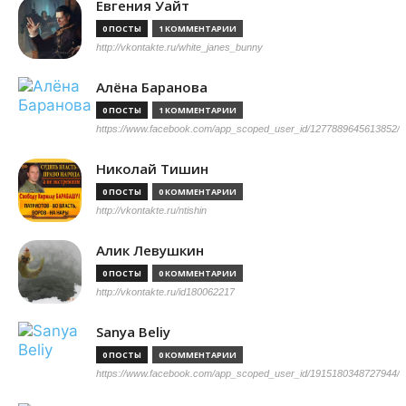
Евгения Уайт
0 ПОСТЫ
1 КОММЕНТАРИИ
http://vkontakte.ru/white_janes_bunny
Алёна Баранова
0 ПОСТЫ
1 КОММЕНТАРИИ
https://www.facebook.com/app_scoped_user_id/1277889645613852/
Николай Тишин
0 ПОСТЫ
0 КОММЕНТАРИИ
http://vkontakte.ru/ntishin
Алик Левушкин
0 ПОСТЫ
0 КОММЕНТАРИИ
http://vkontakte.ru/id180062217
Sanya Beliy
0 ПОСТЫ
0 КОММЕНТАРИИ
https://www.facebook.com/app_scoped_user_id/1915180348727944/