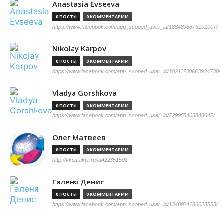
Anastasia Evseeva
0 ПОСТЫ
0 КОММЕНТАРИИ
https://www.facebook.com/app_scoped_user_id/1884898875101007/
Nikolay Karpov
0 ПОСТЫ
0 КОММЕНТАРИИ
https://www.facebook.com/app_scoped_user_id/10211730663934730/
Vladya Gorshkova
0 ПОСТЫ
0 КОММЕНТАРИИ
https://www.facebook.com/app_scoped_user_id/729958403843642/
Олег Матвеев
0 ПОСТЫ
0 КОММЕНТАРИИ
http://vkontakte.ru/id422351501
Галеня Денис
0 ПОСТЫ
0 КОММЕНТАРИИ
https://www.facebook.com/app_scoped_user_id/1340924136023553/