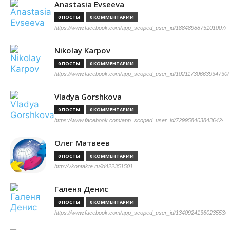
Anastasia Evseeva
0 ПОСТЫ
0 КОММЕНТАРИИ
https://www.facebook.com/app_scoped_user_id/1884898875101007/
Nikolay Karpov
0 ПОСТЫ
0 КОММЕНТАРИИ
https://www.facebook.com/app_scoped_user_id/10211730663934730/
Vladya Gorshkova
0 ПОСТЫ
0 КОММЕНТАРИИ
https://www.facebook.com/app_scoped_user_id/729958403843642/
Олег Матвеев
0 ПОСТЫ
0 КОММЕНТАРИИ
http://vkontakte.ru/id422351501
Галеня Денис
0 ПОСТЫ
0 КОММЕНТАРИИ
https://www.facebook.com/app_scoped_user_id/1340924136023553/