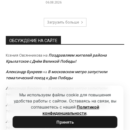
06.08.2026
Загрузить больше
ОБСУЖДЕНИЕ НА САЙТЕ
Поздравляем жителей района
Ксения Овсянникова
на
Крылатское с Днём Великой Победы!
Александр Букреев
В московском метро запустили
на
тематический поезд к Дню Победы
Александр Букреев
В московском метро запустили
на
тематический поезд к Дню Победы
Мы используем файлы cookie для повышения
удобства работы с сайтом. Оставаясь на связи, вы
Александр Букреев
В московском метро запустили
на
соглашаетесь с нашей
Политикой
тематический поезд к Дню Победы
конфиденциальности
.
Александр Букреев
В московском метро запустили
на
Принять
тематический поезд к Дню Победы