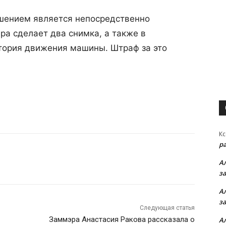
ушением является непосредственно
а сделает два снимка, а также в
ктория движения машины. Штраф за это
Кс
р
А
з
А
з
Следующая статья
Заммэра Анастасия Ракова рассказала о
А