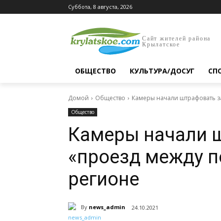
Суббота, 8 августа, 2026
Сайт жителей района
Крылатское
ОБЩЕСТВО
КУЛЬТУРА/ДОСУГ
СП
Домой
Общество
Камеры начали штрафовать з
Общество
Камеры начали 
«проезд между п
регионе
By
news_admin
24.10.2021