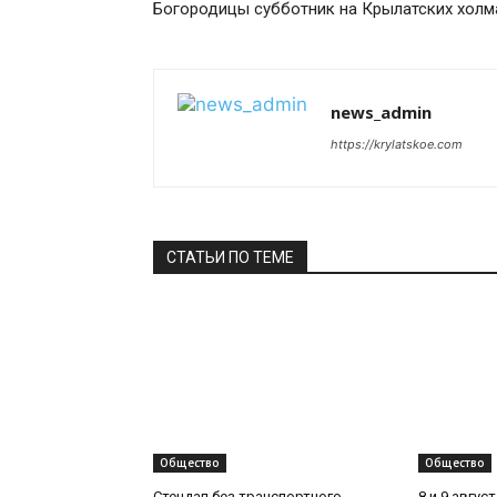
Богородицы субботник на Крылатских холм
news_admin
https://krylatskoe.com
СТАТЬИ ПО ТЕМЕ
Общество
Общество
Стендап без транспортного
8 и 9 авгус