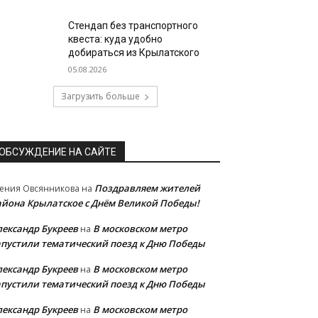
Стендап без транспортного
квеста: куда удобно
добираться из Крылатского
05.08.2026
Загрузить больше
ОБСУЖДЕНИЕ НА САЙТЕ
Поздравляем жителей
ения Овсянникова
на
айона Крылатское с Днём Великой Победы!
лександр Букреев
В московском метро
на
апустили тематический поезд к Дню Победы
лександр Букреев
В московском метро
на
апустили тематический поезд к Дню Победы
лександр Букреев
В московском метро
на