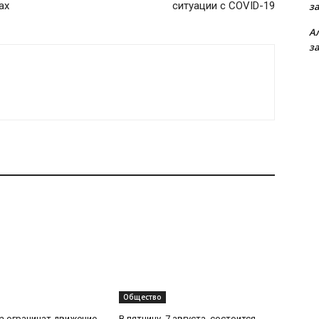
ах
ситуации с COVID-19
з
А
з
Общество
та ограничат движение
В пятницу, 7 августа, состоится