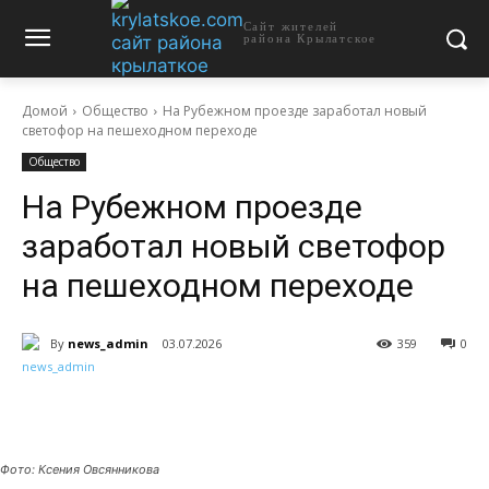
Сайт жителей
района Крылатское
Домой
Общество
На Рубежном проезде заработал новый
светофор на пешеходном переходе
Общество
На Рубежном проезде
заработал новый светофор
на пешеходном переходе
By
news_admin
03.07.2026
359
0
Фото: Ксения Овсянникова