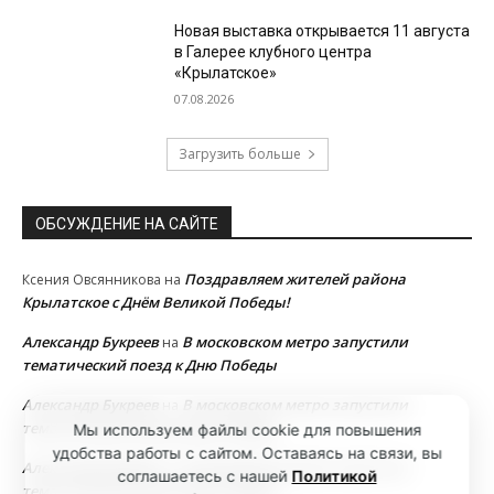
Новая выставка открывается 11 августа
в Галерее клубного центра
«Крылатское»
07.08.2026
Загрузить больше
ОБСУЖДЕНИЕ НА САЙТЕ
Поздравляем жителей района
Ксения Овсянникова
на
Крылатское с Днём Великой Победы!
Александр Букреев
В московском метро запустили
на
тематический поезд к Дню Победы
Александр Букреев
В московском метро запустили
на
тематический поезд к Дню Победы
Мы используем файлы cookie для повышения
удобства работы с сайтом. Оставаясь на связи, вы
Александр Букреев
В московском метро запустили
на
соглашаетесь с нашей
Политикой
тематический поезд к Дню Победы