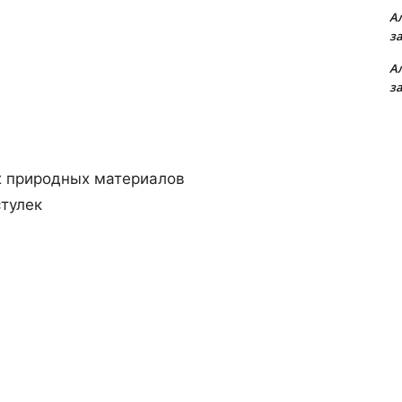
А
з
А
з
х природных материалов
стулек