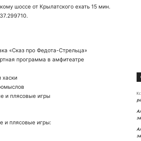
кому шоссе от Крылатского ехать 15 мин.
37.299710.
вка «Сказ про Федота-Стрельца»
ертная программа в амфитеатре
и хаски
ромыслов
Кс
е и плясовые игры
р
А
з
е и плясовые игры:
А
з