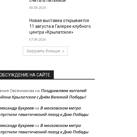
считать питьевой
08.08.2026
Новая выставка открывается
11 августа в Галерее клубного
центра «Крылатское»
07.08.2026
Загрузить больше
ОБСУЖДЕНИЕ НА САЙТЕ
Поздравляем жителей
ения Овсянникова
на
айона Крылатское с Днём Великой Победы!
лександр Букреев
В московском метро
на
апустили тематический поезд к Дню Победы
лександр Букреев
В московском метро
на
апустили тематический поезд к Дню Победы