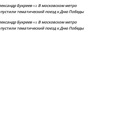
лександр Букреев
В московском метро
на
апустили тематический поезд к Дню Победы
лександр Букреев
В московском метро
на
апустили тематический поезд к Дню Победы