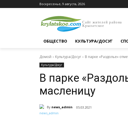
Воскресенье, 9 августа, 2026
Сайт жителей района
Крылатское
ОБЩЕСТВО
КУЛЬТУРА/ДОСУГ
СП
Домой
Культура/Досуг
В парке «Раздолье» отме
Культура/Досуг
В парке «Раздол
масленицу
By
news_admin
05.03.2021
Поделиться