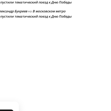
апустили тематический поезд к Дню Победы
лександр Букреев
В московском метро
на
апустили тематический поезд к Дню Победы