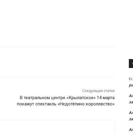
Кс
р
Следующая статья
А
В театральном центре «Крылатское» 14 марта
з
покажут спектакль «Недотёпино королевство»
А
з
А