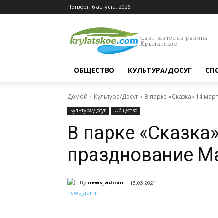
Четверг, 6 августа, 2026
Сайт жителей района
Крылатское
ОБЩЕСТВО
КУЛЬТУРА/ДОСУГ
СП
Домой
Культура/Досуг
В парке «Сказка» 14 ма
Культура/Досуг
Общество
В парке «Сказка»
празднование М
By
news_admin
13.03.2021
Поделиться