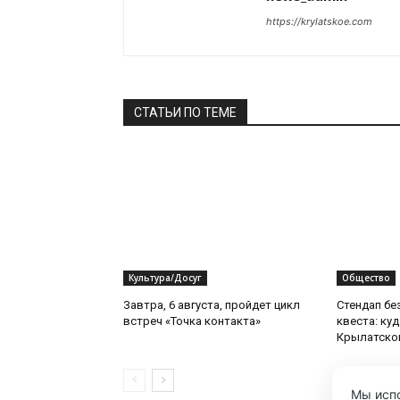
https://krylatskoe.com
СТАТЬИ ПО ТЕМЕ
Культура/Досуг
Общество
Завтра, 6 августа, пройдет цикл
Стендап бе
встреч «Точка контакта»
квеста: ку
Крылатско
Мы испо