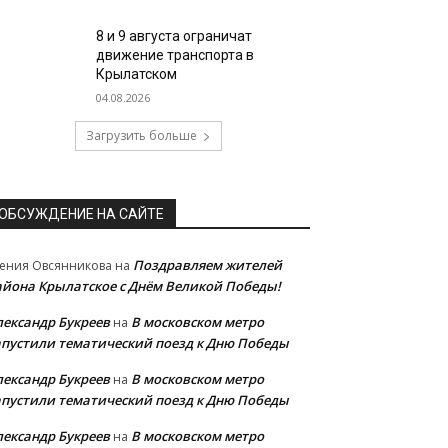
8 и 9 августа ограничат
движение транспорта в
Крылатском
04.08.2026
Загрузить больше
ОБСУЖДЕНИЕ НА САЙТЕ
Поздравляем жителей
ения Овсянникова
на
айона Крылатское с Днём Великой Победы!
лександр Букреев
В московском метро
на
апустили тематический поезд к Дню Победы
лександр Букреев
В московском метро
на
апустили тематический поезд к Дню Победы
лександр Букреев
В московском метро
на