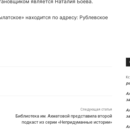
тановщиком является Наталия Боева.
ылатское» находится по адресу: Рублевское
Кс
р
А
з
Следующая статья
А
Библиотека им. Ахматовой представила второй
з
подкаст из серии «Непридуманные истории»
А