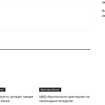
з
А
з
суг
Культура/Досуг
вгуста, пройдет лекция
ЦМД «Крылатское» приглашает на
 языке
пешеходные экскурсии