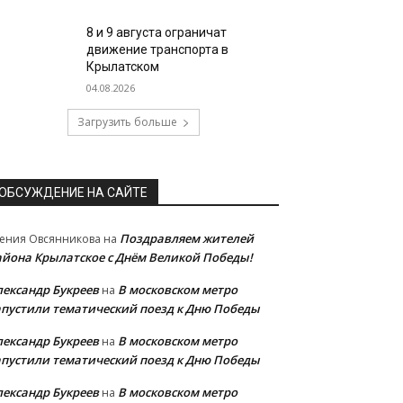
8 и 9 августа ограничат
движение транспорта в
Крылатском
04.08.2026
Загрузить больше
ОБСУЖДЕНИЕ НА САЙТЕ
Поздравляем жителей
ения Овсянникова
на
айона Крылатское с Днём Великой Победы!
лександр Букреев
В московском метро
на
апустили тематический поезд к Дню Победы
лександр Букреев
В московском метро
на
апустили тематический поезд к Дню Победы
лександр Букреев
В московском метро
на