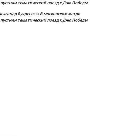
апустили тематический поезд к Дню Победы
лександр Букреев
В московском метро
на
апустили тематический поезд к Дню Победы