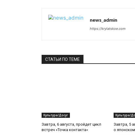
news_admin
https://krylatskoe.com
СТАТЬИ ПО ТЕМЕ
Культура/Досуг
Культура/До
Завтра, 6 августа, пройдет цикл
Завтра, 5 а
встреч «Точка контакта»
о японском