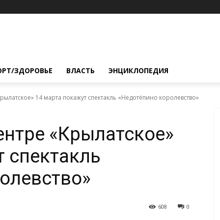
ОРТ/ЗДОРОВЬЕ
ВЛАСТЬ
ЭНЦИКЛОПЕДИЯ
рылатское» 14 марта покажут спектакль «Недотёпино королевство»
ентре «Крылатское»
т спектакль
олевство»
608
0