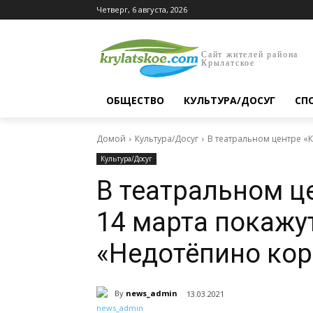
Четверг, 6 августа, 2026
Сайт жителей района
Крылатское
ОБЩЕСТВО
КУЛЬТУРА/ДОСУГ
СП
Домой
Культура/Досуг
В театральном центре «К
Культура/Досуг
В театральном ц
14 марта покажу
«Недотёпино кор
By
news_admin
13.03.2021