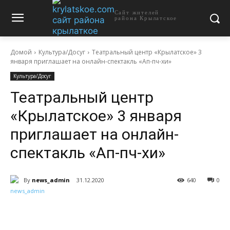
Сайт жителей
района Крылатское
Домой
Культура/Досуг
Театральный центр «Крылатское» 3
января приглашает на онлайн-спектакль «Ап-пч-хи»
Культура/Досуг
Театральный центр
«Крылатское» 3 января
приглашает на онлайн-
спектакль «Ап-пч-хи»
By
news_admin
31.12.2020
640
0