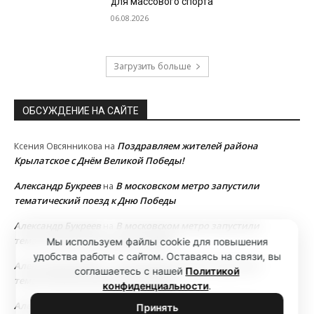
для массового спорта
06.08.2026
Загрузить больше
ОБСУЖДЕНИЕ НА САЙТЕ
Поздравляем жителей района
Ксения Овсянникова
на
Крылатское с Днём Великой Победы!
Александр Букреев
В московском метро запустили
на
тематический поезд к Дню Победы
Александр Букреев
В московском метро запустили
на
тематический поезд к Дню Победы
Мы используем файлы cookie для повышения
удобства работы с сайтом. Оставаясь на связи, вы
Александр Букреев
В московском метро запустили
на
соглашаетесь с нашей
Политикой
тематический поезд к Дню Победы
конфиденциальности
.
Александр Букреев
В московском метро запустили
на
Принять