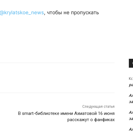
@krylatskoe_news
, чтобы не пропускать
Кс
р
А
з
Следующая статья
А
В smart-библиотеке имени Ахматовой 16 июня
з
расскажут о фанфиках
А