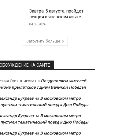
Завтра, 5 августа, пройдет
лекция о японском языке
04.08.2026
Загрузить больше
ОБСУЖДЕНИЕ НА САЙТЕ
Поздравляем жителей
ения Овсянникова
на
айона Крылатское с Днём Великой Победы!
лександр Букреев
В московском метро
на
апустили тематический поезд к Дню Победы
лександр Букреев
В московском метро
на
апустили тематический поезд к Дню Победы
лександр Букреев
В московском метро
на