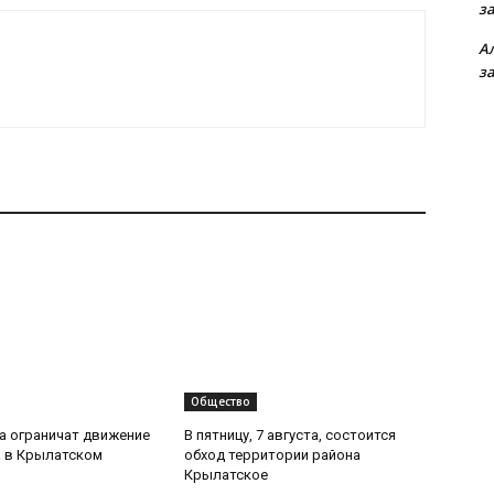
з
А
з
Общество
та ограничат движение
В пятницу, 7 августа, состоится
 в Крылатском
обход территории района
Крылатское