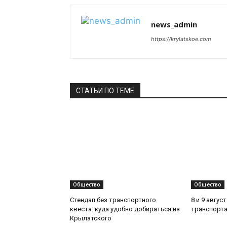
news_admin
https://krylatskoe.com
СТАТЬИ ПО ТЕМЕ
Общество
Общество
Стендап без транспортного
8 и 9 авгус
квеста: куда удобно добираться из
транспорта
Крылатского