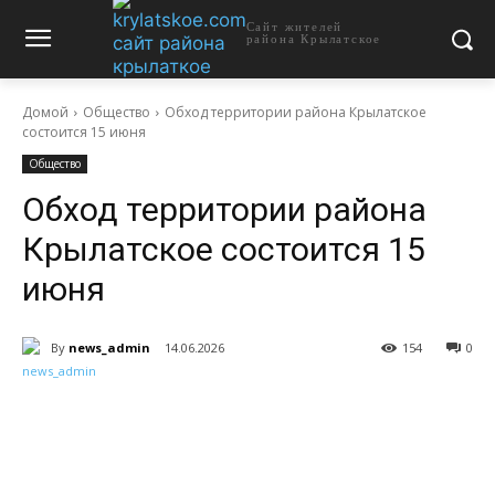
Сайт жителей
района Крылатское
Домой
Общество
Обход территории района Крылатское
состоится 15 июня
Общество
Обход территории района
Крылатское состоится 15
июня
By
news_admin
14.06.2026
154
0