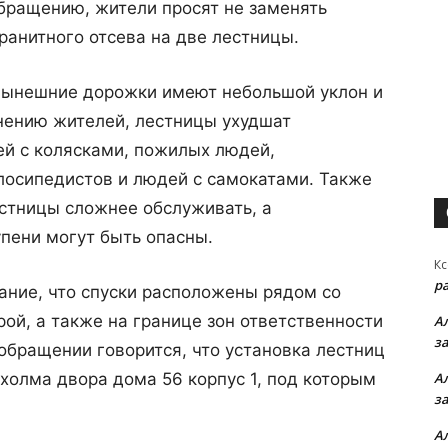
обращению, жители просят не заменять
анитного отсева на две лестницы.
нынешние дорожки имеют небольшой уклон и
нению жителей, лестницы ухудшат
ей с колясками, пожилых людей,
лосипедистов и людей с самокатами. Также
естницы сложнее обслуживать, а
пени могут быть опасны.
Кс
р
ание, что спуски расположены рядом со
рой, а также на границе зон ответственности
А
з
 обращении говорится, что установка лестниц
холма двора дома 56 корпус 1, под которым
А
з
А