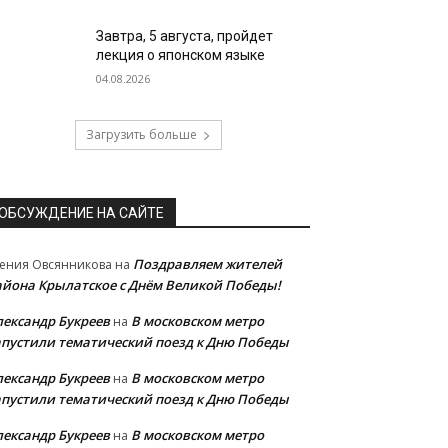
Завтра, 5 августа, пройдет
лекция о японском языке
04.08.2026
Загрузить больше
ОБСУЖДЕНИЕ НА САЙТЕ
Поздравляем жителей
ения Овсянникова
на
айона Крылатское с Днём Великой Победы!
лександр Букреев
В московском метро
на
апустили тематический поезд к Дню Победы
лександр Букреев
В московском метро
на
апустили тематический поезд к Дню Победы
лександр Букреев
В московском метро
на