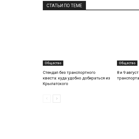
СТАТЬИ ПО ТЕМЕ
Общество
Общество
Стендап без транспортного
8 и 9 авгус
квеста: куда удобно добираться из
транспорта
Крылатского