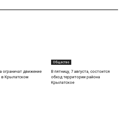
Общество
та ограничат движение
В пятницу, 7 августа, состоится
 в Крылатском
обход территории района
Крылатское