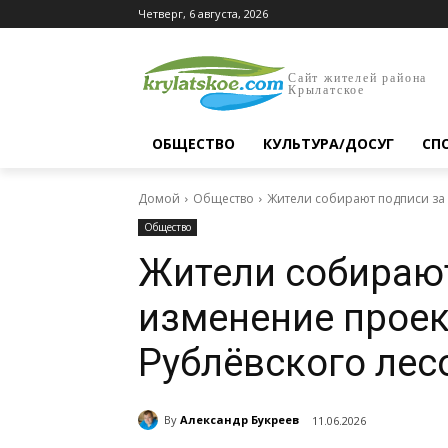
Четверг, 6 августа, 2026
Сайт жителей района
Крылатское
ОБЩЕСТВО
КУЛЬТУРА/ДОСУГ
СП
Домой
Общество
Жители собирают подписи за 
Общество
Жители собирают
изменение проек
Рублёвского лес
By
Александр Букреев
11.06.2026