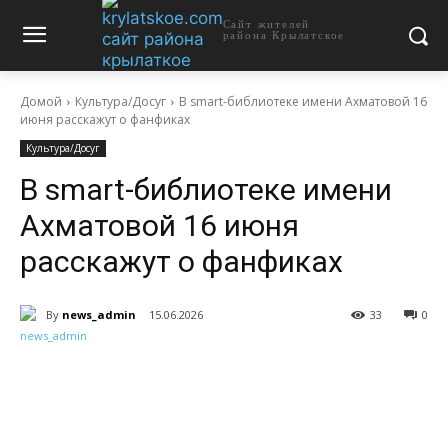
Сайт жителей
района Крылатское
Домой
Культура/Досуг
В smart-библиотеке имени Ахматовой 16
июня расскажут о фанфиках
Культура/Досуг
В smart-библиотеке имени
Ахматовой 16 июня
расскажут о фанфиках
By
news_admin
15.06.2026
33
0