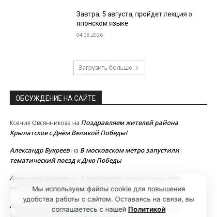
Завтра, 5 августа, пройдет лекция о
японском языке
04.08.2026
Загрузить больше
ОБСУЖДЕНИЕ НА САЙТЕ
Поздравляем жителей района
Ксения Овсянникова
на
Крылатское с Днём Великой Победы!
Александр Букреев
В московском метро запустили
на
тематический поезд к Дню Победы
Александр Букреев
В московском метро запустили
на
тематический поезд к Дню Победы
Мы используем файлы cookie для повышения
удобства работы с сайтом. Оставаясь на связи, вы
Александр Букреев
В московском метро запустили
на
соглашаетесь с нашей
Политикой
тематический поезд к Дню Победы