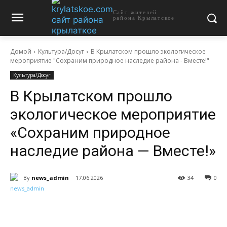
Сайт жителей
района Крылатское
Домой
Культура/Досуг
В Крылатском прошло экологическое
мероприятие "Сохраним природное наследие района - Вместе!"
Культура/Досуг
В Крылатском прошло
экологическое мероприятие
«Сохраним природное
наследие района — Вместе!»
By
news_admin
17.06.2026
34
0