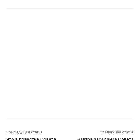
Предыдущая статья
Следующая статья
Что в повестке Совета
Завтра заседание Совета