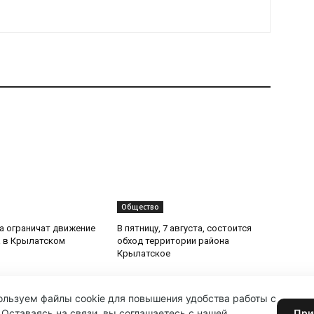
Общество
та ограничат движение
В пятницу, 7 августа, состоится
 в Крылатском
обход территории района
Крылатское
льзуем файлы cookie для повышения удобства работы с
 Оставаясь на связи, вы соглашаетесь с нашей
При