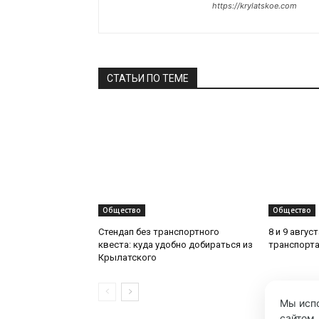
https://krylatskoe.com
СТАТЬИ ПО ТЕМЕ
Общество
Общество
Стендап без транспортного
8 и 9 авгус
квеста: куда удобно добираться из
транспорта
Крылатского
Мы испо
сайтом.