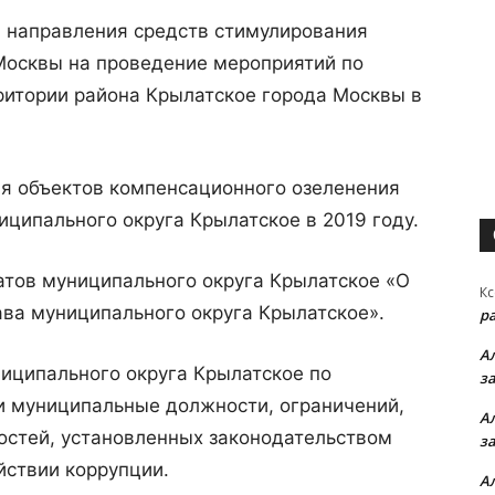
ю направления средств стимулирования
Москвы на проведение мероприятий по
ритории района Крылатское города Москвы в
ня объектов компенсационного озеленения
иципального округа Крылатское в 2019 году.
атов муниципального округа Крылатское «О
Кс
ава муниципального округа Крылатское».
р
А
ниципального округа Крылатское по
з
муниципальные должности, ограничений,
А
остей, установленных законодательством
з
йствии коррупции.
А