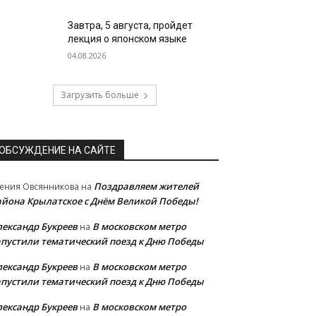
Завтра, 5 августа, пройдет
лекция о японском языке
04.08.2026
Загрузить больше
ОБСУЖДЕНИЕ НА САЙТЕ
Поздравляем жителей
ения Овсянникова
на
айона Крылатское с Днём Великой Победы!
лександр Букреев
В московском метро
на
апустили тематический поезд к Дню Победы
лександр Букреев
В московском метро
на
апустили тематический поезд к Дню Победы
лександр Букреев
В московском метро
на