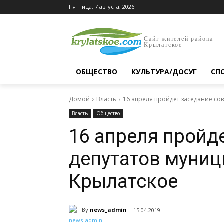
Пятница, 7 августа, 2026
Сайт жителей района
Крылатское
ОБЩЕСТВО
КУЛЬТУРА/ДОСУГ
СП
Домой
Власть
16 апреля пройдет заседание со
Власть
Общество
16 апреля пройд
депутатов муниц
Крылатское
By
news_admin
15.04.2019