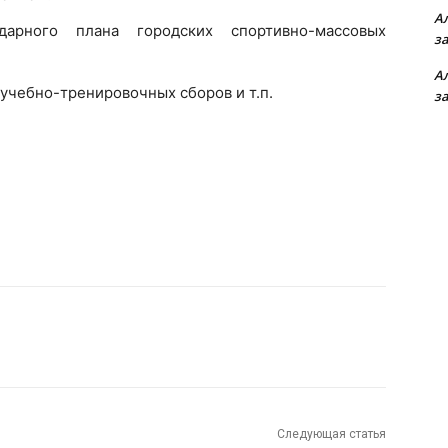
А
дарного плана городских спортивно-массовых
з
А
 учебно-тренировочных сборов и т.п.
з
Следующая статья