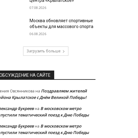
центра «Крылатское»
07.08.2026
Москва обновляет спортивные
объекты для массового спорта
06.08.2026
Загрузить больше
ОБСУЖДЕНИЕ НА САЙТЕ
Поздравляем жителей
ения Овсянникова
на
айона Крылатское с Днём Великой Победы!
лександр Букреев
В московском метро
на
апустили тематический поезд к Дню Победы
лександр Букреев
В московском метро
на
апустили тематический поезд к Дню Победы