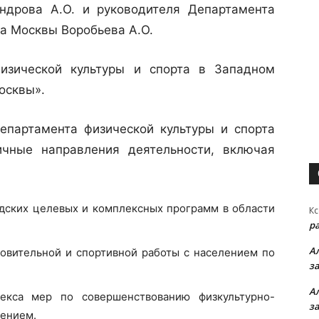
ндрова А.О. и руководителя Департамента
да Москвы Воробьева А.О.
ческой культуры и спорта в Западном
осквы».
артамента физической культуры и спорта
ичные направления деятельности, включая
одских целевых и комплексных программ в области
Кс
р
А
ровительной и спортивной работы с населением по
з
А
екса мер по совершенствованию физкультурно-
з
лением.