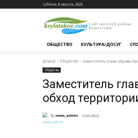
Суббота, 8 августа, 2026
Сайт жителей района
Крылатское
ОБЩЕСТВО
КУЛЬТУРА/ДОСУГ
СП
Домой
Общество
Заместитель главы управы пр
Общество
Заместитель гла
обход территори
By
news_admin
25.05.2026
Поделиться