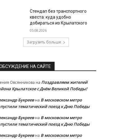
Стендап без транспортного
квеста: куда удобно
добираться из Крылатского
05.08.2026
Загрузить больше
ОБСУЖДЕНИЕ НА САЙТЕ
Поздравляем жителей
ения Овсянникова
на
айона Крылатское с Днём Великой Победы!
лександр Букреев
В московском метро
на
апустили тематический поезд к Дню Победы
лександр Букреев
В московском метро
на
апустили тематический поезд к Дню Победы
лександр Букреев
В московском метро
на