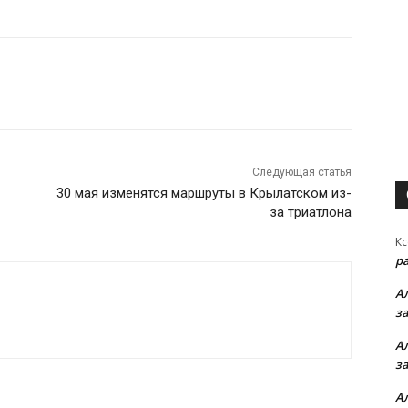
Следующая статья
30 мая изменятся маршруты в Крылатском из-
за триатлона
Кс
р
А
з
А
з
А