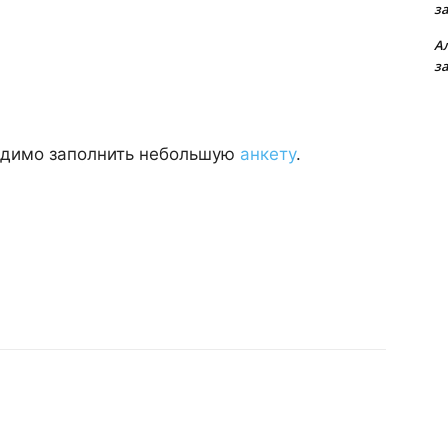
з
А
з
одимо заполнить небольшую
анкету
.