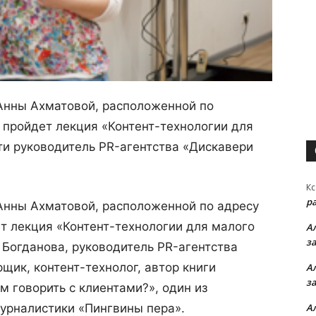
 Анны Ахматовой
, расположенной по
, пройдет лекция «Контент-технологии для
ти руководитель PR-агентства «Дискавери
Кс
р
 Анны Ахматовой, расположенной по адресу
ет лекция «Контент-технологии для малого
А
з
 Богданова, руководитель PR-агентства
щик, контент-технолог, автор книги
А
з
ем говорить с клиентами?», один из
А
урналистики «Пингвины пера».