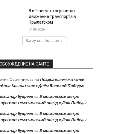
8 и 9 августа ограничат
движение транспорта в
Крылатском
04.08.2026
Загрузить больше
ОБСУЖДЕНИЕ НА САЙТЕ
Поздравляем жителей
ения Овсянникова
на
айона Крылатское с Днём Великой Победы!
лександр Букреев
В московском метро
на
апустили тематический поезд к Дню Победы
лександр Букреев
В московском метро
на
апустили тематический поезд к Дню Победы
лександр Букреев
В московском метро
на