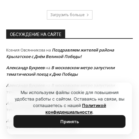
Загрузить больше
ОБСУЖДЕНИЕ НА САЙТЕ
Поздравляем жителей района
Ксения Овсянникова
на
Крылатское с Днём Великой Победы!
Александр Букреев
В московском метро запустили
на
тематический поезд к Дню Победы
Александр Букреев
В московском метро запустили
на
тематический поезд к Дню Победы
Мы используем файлы cookie для повышения
удобства работы с сайтом. Оставаясь на связи, вы
Александр Букреев
В московском метро запустили
на
соглашаетесь с нашей
Политикой
тематический поезд к Дню Победы
конфиденциальности
.
Александр Букреев
В московском метро запустили
на
Принять
тематический поезд к Дню Победы