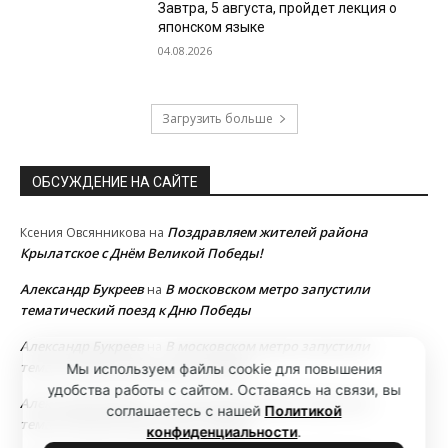
Завтра, 5 августа, пройдет лекция о
японском языке
04.08.2026
Загрузить больше
ОБСУЖДЕНИЕ НА САЙТЕ
Поздравляем жителей района
Ксения Овсянникова
на
Крылатское с Днём Великой Победы!
Александр Букреев
В московском метро запустили
на
тематический поезд к Дню Победы
Александр Букреев
В московском метро запустили
на
тематический поезд к Дню Победы
Мы используем файлы cookie для повышения
удобства работы с сайтом. Оставаясь на связи, вы
Александр Букреев
В московском метро запустили
на
соглашаетесь с нашей
Политикой
тематический поезд к Дню Победы
конфиденциальности
.