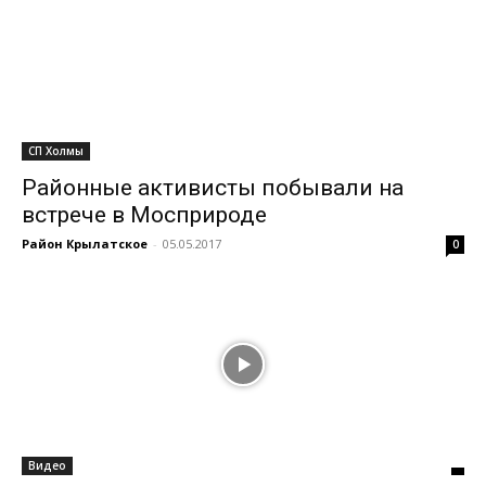
СП Холмы
Районные активисты побывали на
встрече в Мосприроде
Район Крылатское
-
05.05.2017
0
Видео