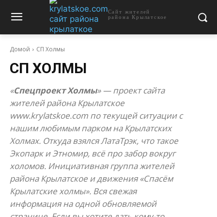
Сайт жителей
района Крылатское
Домой
СП Холмы
СП ХОЛМЫ
«
Спецпроект Холмы
» — проект сайта
жителей района Крылатское
www.krylatskoe.com по текущей ситуации с
нашим любимым парком на Крылатских
Холмах. Откуда взялся ЛатаТрэк, что такое
Экопарк и Этномир, всё про забор вокруг
холомов. Инициативная группа жителей
района Крылатское и движения «Спасём
Крылатские холмы». Вся свежая
информация на одной обновляемой
странице. Если вы хотите дать кому-то