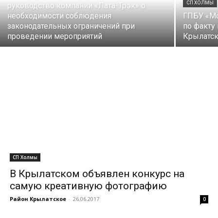
СП ХОЛМЫ
руководство компании «Лата-Трэк» о
необходимости соблюдения
ГПБУ «Мо
законодательных ограничений при
по факту
проведении мероприятий
Крылатск
СП Холмы
В Крылатском объявлен конкурс на
самую креативную фотографию
Район Крылатское
-
26.06.2017
0