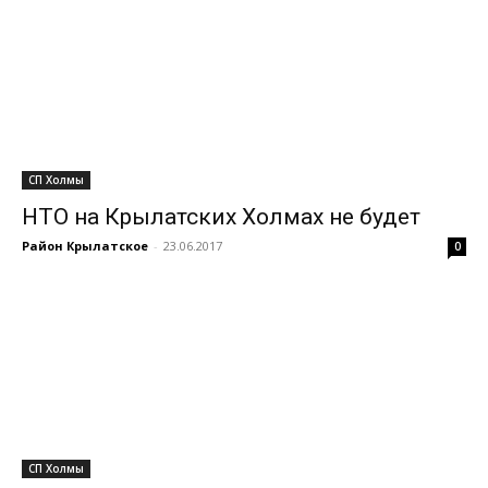
СП Холмы
НТО на Крылатских Холмах не будет
Район Крылатское
-
23.06.2017
0
СП Холмы