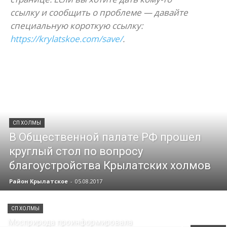
ссылку и сообщить о проблеме — давайте
специальную короткую ссылку:
https://krylatskoe.com/save/
.
СП ХОЛМЫ
В Общественной палате РФ прошел
круглый стол по вопросу
благоустройства Крылатских холмов
Район Крылатское
-
05.08.2017
СП ХОЛМЫ
Мосприрода проинформировала