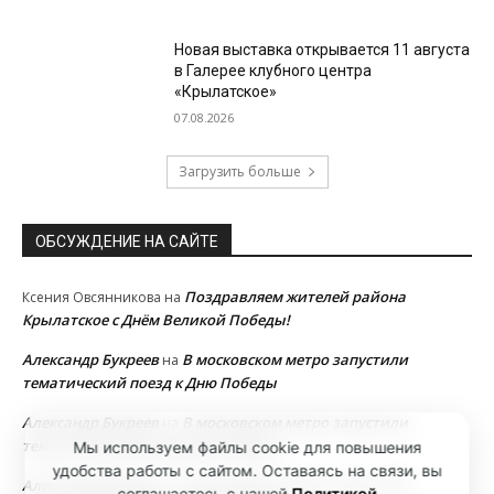
Новая выставка открывается 11 августа
в Галерее клубного центра
«Крылатское»
07.08.2026
Загрузить больше
ОБСУЖДЕНИЕ НА САЙТЕ
Поздравляем жителей района
Ксения Овсянникова
на
Крылатское с Днём Великой Победы!
Александр Букреев
В московском метро запустили
на
тематический поезд к Дню Победы
Александр Букреев
В московском метро запустили
на
тематический поезд к Дню Победы
Мы используем файлы cookie для повышения
удобства работы с сайтом. Оставаясь на связи, вы
Александр Букреев
В московском метро запустили
на
соглашаетесь с нашей
Политикой