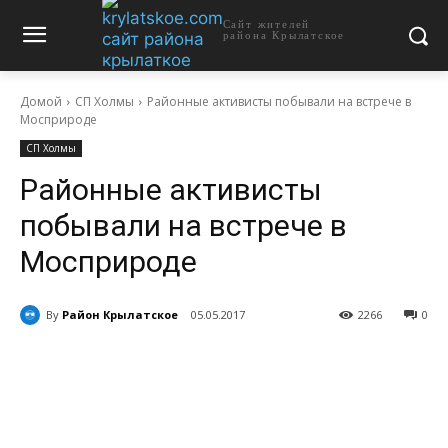
Сайт жителей
района Крылатское
Домой
СП Холмы
Районные активисты побывали на встрече в
Мосприроде
СП Холмы
Районные активисты
побывали на встрече в
Мосприроде
By
Район Крылатское
05.05.2017
2266
0