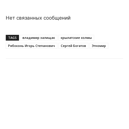
Нет связанных сообщений
TAGS
владимир залищак
крылатские холмы
Рябоконь Игорь Степанович
Сергей Богатов
Этномир