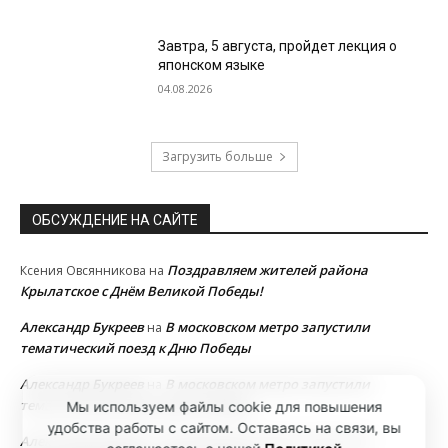
Завтра, 5 августа, пройдет лекция о
японском языке
04.08.2026
Загрузить больше
ОБСУЖДЕНИЕ НА САЙТЕ
Поздравляем жителей района
Ксения Овсянникова
на
Крылатское с Днём Великой Победы!
Александр Букреев
В московском метро запустили
на
тематический поезд к Дню Победы
Александр Букреев
В московском метро запустили
на
тематический поезд к Дню Победы
Мы используем файлы cookie для повышения
удобства работы с сайтом. Оставаясь на связи, вы
Александр Букреев
В московском метро запустили
на