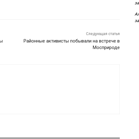
з
А
з
Следующая статья
вы
Районные активисты побывали на встрече в
Мосприроде