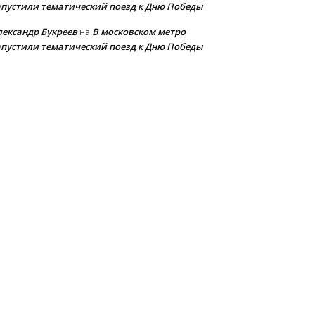
апустили тематический поезд к Дню Победы
лександр Букреев
В московском метро
на
апустили тематический поезд к Дню Победы