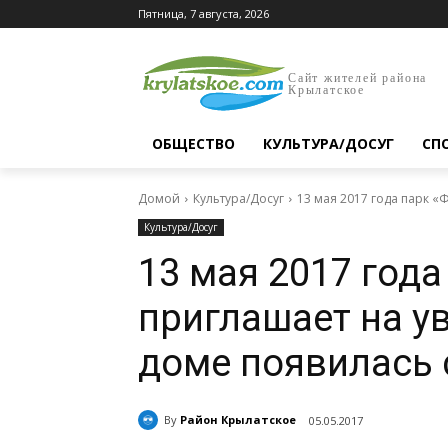
Пятница, 7 августа, 2026
Сайт жителей района
Крылатское
ОБЩЕСТВО
КУЛЬТУРА/ДОСУГ
СП
Домой
Культура/Досуг
13 мая 2017 года парк «
Культура/Досуг
13 мая 2017 года
приглашает на у
доме появилась 
By
Район Крылатское
05.05.2017