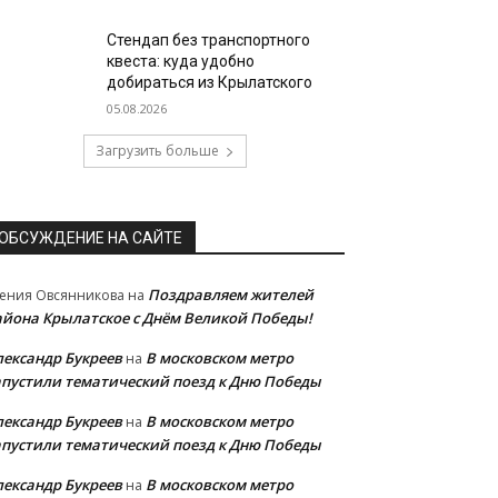
Стендап без транспортного
квеста: куда удобно
добираться из Крылатского
05.08.2026
Загрузить больше
ОБСУЖДЕНИЕ НА САЙТЕ
Поздравляем жителей
ения Овсянникова
на
айона Крылатское с Днём Великой Победы!
лександр Букреев
В московском метро
на
апустили тематический поезд к Дню Победы
лександр Букреев
В московском метро
на
апустили тематический поезд к Дню Победы
лександр Букреев
В московском метро
на