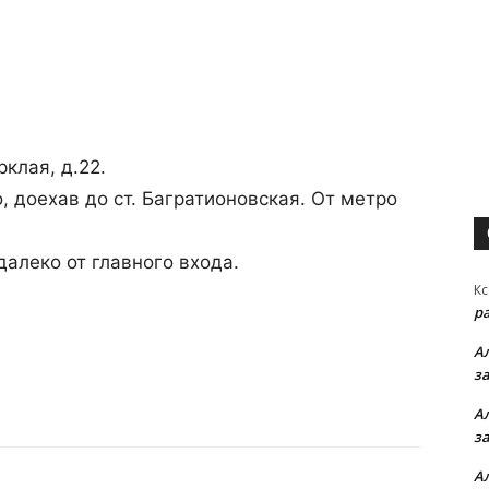
клая, д.22.
 доехав до ст. Багратионовская. От метро
далеко от главного входа.
Кс
р
А
з
А
з
А