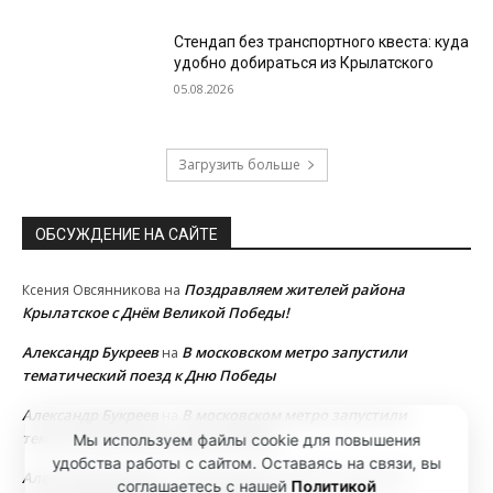
Стендап без транспортного квеста: куда
удобно добираться из Крылатского
05.08.2026
Загрузить больше
ОБСУЖДЕНИЕ НА САЙТЕ
Поздравляем жителей района
Ксения Овсянникова
на
Крылатское с Днём Великой Победы!
Александр Букреев
В московском метро запустили
на
тематический поезд к Дню Победы
Александр Букреев
В московском метро запустили
на
тематический поезд к Дню Победы
Мы используем файлы cookie для повышения
удобства работы с сайтом. Оставаясь на связи, вы
Александр Букреев
В московском метро запустили
на
соглашаетесь с нашей
Политикой