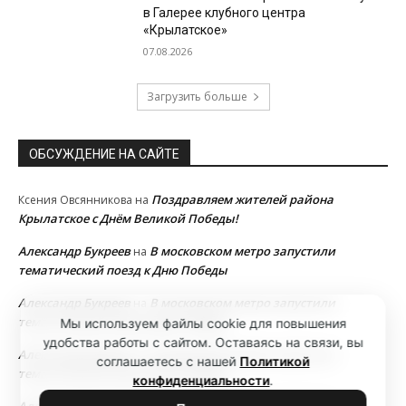
в Галерее клубного центра
«Крылатское»
07.08.2026
Загрузить больше
ОБСУЖДЕНИЕ НА САЙТЕ
Поздравляем жителей района
Ксения Овсянникова
на
Крылатское с Днём Великой Победы!
Александр Букреев
В московском метро запустили
на
тематический поезд к Дню Победы
Александр Букреев
В московском метро запустили
на
тематический поезд к Дню Победы
Мы используем файлы cookie для повышения
удобства работы с сайтом. Оставаясь на связи, вы
Александр Букреев
В московском метро запустили
на
соглашаетесь с нашей
Политикой
тематический поезд к Дню Победы
конфиденциальности
.
Александр Букреев
В московском метро запустили