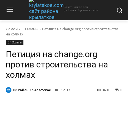
Сайт жителей
района Крылатское
Домой
СП Холмы
Петиция на change.org против строительства
на холмах
СП Холмы
Петиция на change.org
против строительства на
холмах
By
Район Крылатское
18.03.2017
3600
0