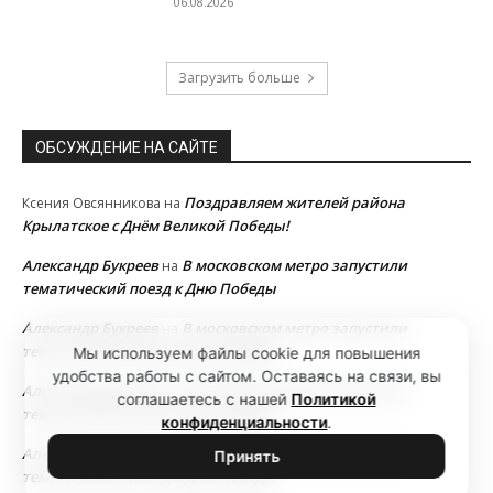
06.08.2026
Загрузить больше
ОБСУЖДЕНИЕ НА САЙТЕ
Поздравляем жителей района
Ксения Овсянникова
на
Крылатское с Днём Великой Победы!
Александр Букреев
В московском метро запустили
на
тематический поезд к Дню Победы
Александр Букреев
В московском метро запустили
на
тематический поезд к Дню Победы
Мы используем файлы cookie для повышения
удобства работы с сайтом. Оставаясь на связи, вы
Александр Букреев
В московском метро запустили
на
соглашаетесь с нашей
Политикой
тематический поезд к Дню Победы
конфиденциальности
.
Александр Букреев
В московском метро запустили
на
Принять
тематический поезд к Дню Победы