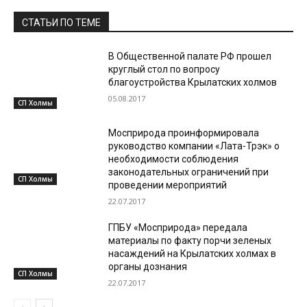
СТАТЬИ ПО ТЕМЕ
В Общественной палате РФ прошел
круглый стол по вопросу
благоустройства Крылатских холмов
05.08.2017
СП Холмы
Мосприрода проинформировала
руководство компании «Лата-Трэк» о
необходимости соблюдения
законодательных ограничений при
СП Холмы
проведении мероприятий
22.07.2017
ГПБУ «Мосприрода» передала
материалы по факту порчи зеленых
насаждений на Крылатских холмах в
органы дознания
СП Холмы
22.07.2017