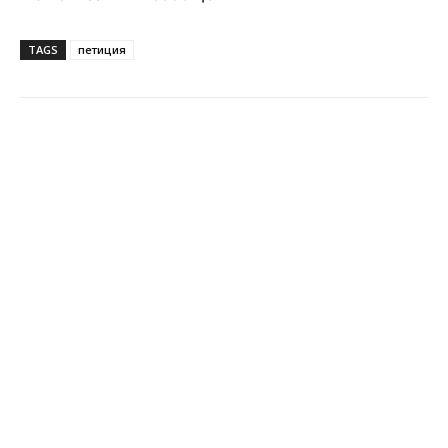
TAGS
петиция