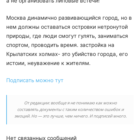
а не организовать липовые встечи!
Москва динамично развивающийся город, но в
нем должны оставаться островки нетронутой
природы, где люди смогут гулять, заниматься
спортом, проводить время. застройка на
Крылатских холмах- это убийство города, его
истоии, неуважение к жителям.
Подписать можно тут
От редакции: вообще я не понимаю как можно
составлять документы с таким количеством ошибок и
эмоций. Но — это лучше, чем ничего. И подписей много.
Нет связанных сообщений