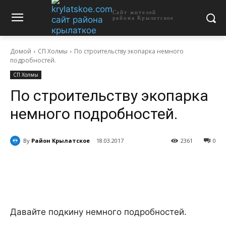
Сайт жителей
района Крылатское
Домой
СП Холмы
По строительству экопарка немного
подробностей.
СП Холмы
По строительству экопарка
немного подробностей.
By
Район Крылатское
18.03.2017
2361
0
Давайте подкину немного подробностей.