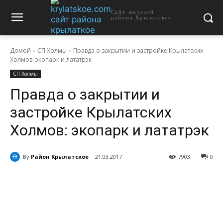
Сайт жителей
района Крылатское
Домой
СП Холмы
Правда о закрытии и застройке Крылатских
Холмов: экопарк и лататрэк
СП Холмы
Правда о закрытии и
застройке Крылатских
Холмов: экопарк и лататрэк
By
Район Крылатское
21.03.2017
7903
0