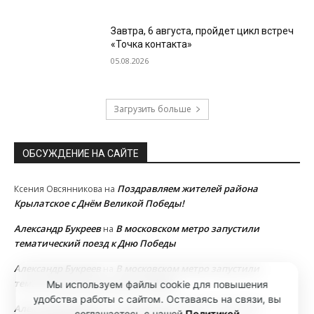
Завтра, 6 августа, пройдет цикл встреч
«Точка контакта»
05.08.2026
Загрузить больше
ОБСУЖДЕНИЕ НА САЙТЕ
Поздравляем жителей района
Ксения Овсянникова
на
Крылатское с Днём Великой Победы!
Александр Букреев
В московском метро запустили
на
тематический поезд к Дню Победы
Александр Букреев
В московском метро запустили
на
тематический поезд к Дню Победы
Мы используем файлы cookie для повышения
удобства работы с сайтом. Оставаясь на связи, вы
Александр Букреев
В московском метро запустили
на
соглашаетесь с нашей
Политикой