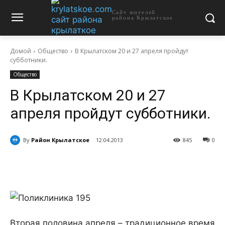
Сайт жителей
района Крылатское
Домой
Общество
В Крылатском 20 и 27 апреля пройдут
субботники.
Общество
В Крылатском 20 и 27
апреля пройдут субботники.
By
Район Крылатское
12.04.2013
845
0
Вторая половина апреля – традиционное время