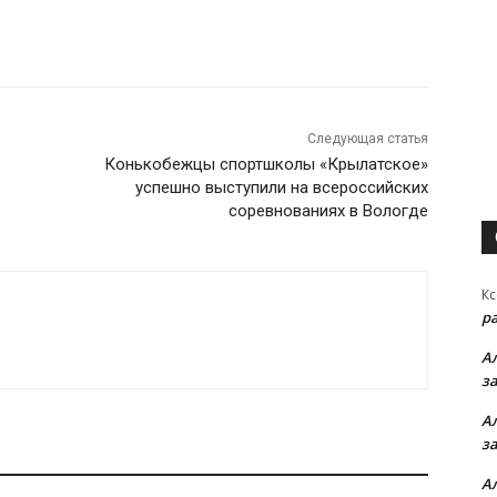
Следующая статья
Конькобежцы спортшколы «Крылатское»
успешно выступили на всероссийских
соревнованиях в Вологде
Кс
р
А
з
А
з
А