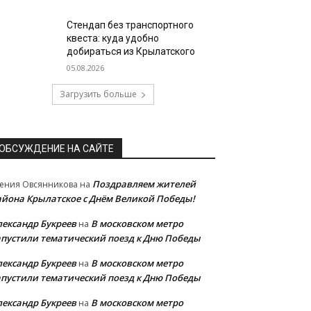
Стендап без транспортного
квеста: куда удобно
добираться из Крылатского
05.08.2026
Загрузить больше
ОБСУЖДЕНИЕ НА САЙТЕ
Поздравляем жителей
ения Овсянникова
на
айона Крылатское с Днём Великой Победы!
лександр Букреев
В московском метро
на
апустили тематический поезд к Дню Победы
лександр Букреев
В московском метро
на
апустили тематический поезд к Дню Победы
лександр Букреев
В московском метро
на