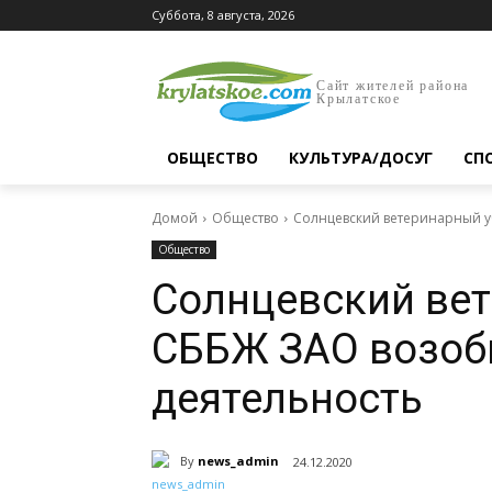
Суббота, 8 августа, 2026
Сайт жителей района
Крылатское
ОБЩЕСТВО
КУЛЬТУРА/ДОСУГ
СП
Домой
Общество
Солнцевский ветеринарный у
Общество
Солнцевский вет
СББЖ ЗАО возоб
деятельность
By
news_admin
24.12.2020