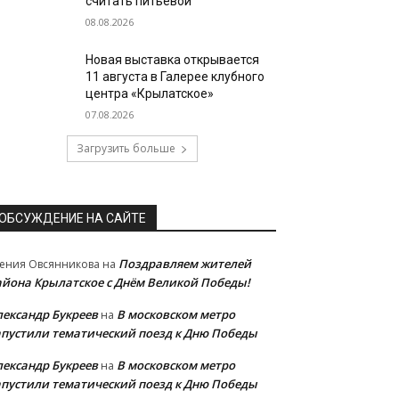
считать питьевой
08.08.2026
Новая выставка открывается
11 августа в Галерее клубного
центра «Крылатское»
07.08.2026
Загрузить больше
ОБСУЖДЕНИЕ НА САЙТЕ
Поздравляем жителей
ения Овсянникова
на
айона Крылатское с Днём Великой Победы!
лександр Букреев
В московском метро
на
апустили тематический поезд к Дню Победы
лександр Букреев
В московском метро
на
апустили тематический поезд к Дню Победы