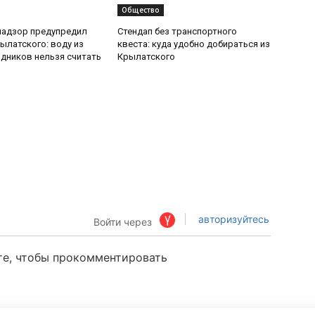
Общество
надзор предупредил
Стендап без транспортного
ылатского: воду из
квеста: куда удобно добираться из
дников нельзя считать
Крылатского
авторизуйтесь
Войти через
те, чтобы прокомментировать