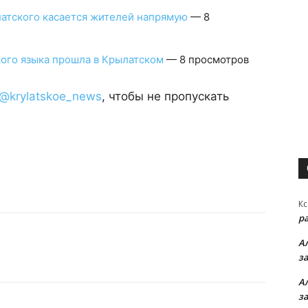
латского касается жителей напрямую
— 8
ого языка прошла в Крылатском
— 8 просмотров
@krylatskoe_news
, чтобы не пропускать
Кс
р
А
з
А
з