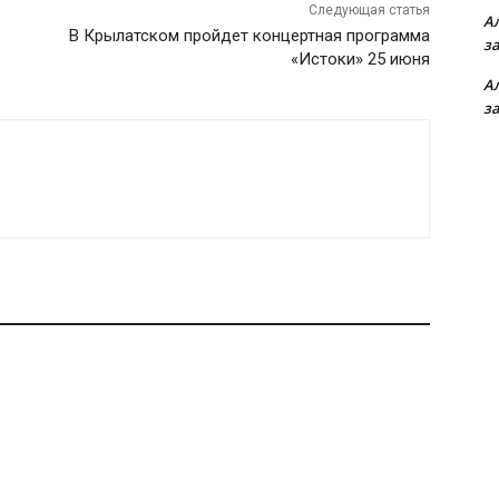
Следующая статья
А
В Крылатском пройдет концертная программа
з
«Истоки» 25 июня
А
з