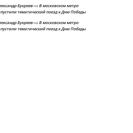
лександр Букреев
В московском метро
на
апустили тематический поезд к Дню Победы
лександр Букреев
В московском метро
на
апустили тематический поезд к Дню Победы