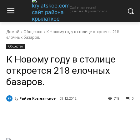
Сайт жителей
района Крылатское
Домой
Общество
К Новому году в столице откроется 218
елочных базаров.
Общество
К Новому году в столице
откроется 218 елочных
базаров.
By
Район Крылатское
09.12.2012
748
0