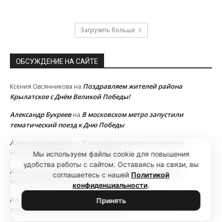
Загрузить больше
ОБСУЖДЕНИЕ НА САЙТЕ
Поздравляем жителей района
Ксения Овсянникова
на
Крылатское с Днём Великой Победы!
Александр Букреев
В московском метро запустили
на
тематический поезд к Дню Победы
Александр Букреев
В московском метро запустили
на
тематический поезд к Дню Победы
Мы используем файлы cookie для повышения
удобства работы с сайтом. Оставаясь на связи, вы
Александр Букреев
В московском метро запустили
на
соглашаетесь с нашей
Политикой
тематический поезд к Дню Победы
конфиденциальности
.
Александр Букреев
В московском метро запустили
на
Принять
тематический поезд к Дню Победы