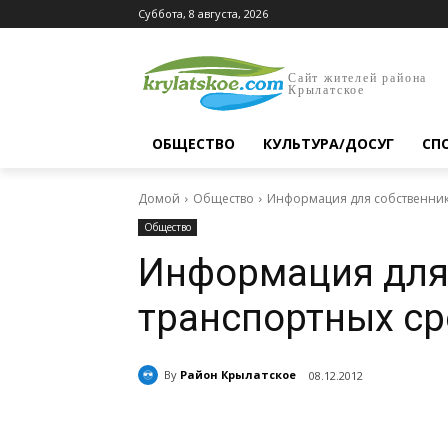
Суббота, 8 августа, 2026
Сайт жителей района
Крылатское
ОБЩЕСТВО
КУЛЬТУРА/ДОСУГ
СП
Домой
Общество
Информация для собственник
Общество
Информация для
транспортных ср
By
Район Крылатское
08.12.2012
Поделиться