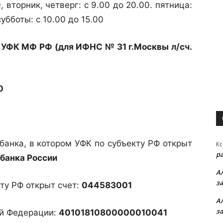
, вторник, четверг: с 9.00 до 20.00. пятница:
субботы: с 10.00 до 15.00
:
УФК МФ РФ (для ИФНС № 31 г.Москвы л/сч.
0
анка, в котором УФК по субъекту РФ открыт
Кс
р
 банка России
А
з
ту РФ открыт счет:
044583001
А
з
ой Федерации:
40101810800000010041