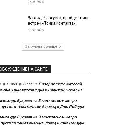
06.08.2026
Завтра, 6 августа, пройдет цикл
встреч «Точка контакта»
05.08.2026
Загрузить больше
ОБСУЖДЕНИЕ НА САЙТЕ
Поздравляем жителей
ения Овсянникова
на
айона Крылатское с Днём Великой Победы!
лександр Букреев
В московском метро
на
апустили тематический поезд к Дню Победы
лександр Букреев
В московском метро
на
апустили тематический поезд к Дню Победы