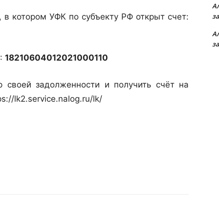
А
 в котором УФК по субъекту РФ открыт счет:
з
А
з
):
18210604012021000110
р своей задолженности и получить счёт на
//lk2.service.nalog.ru/lk/