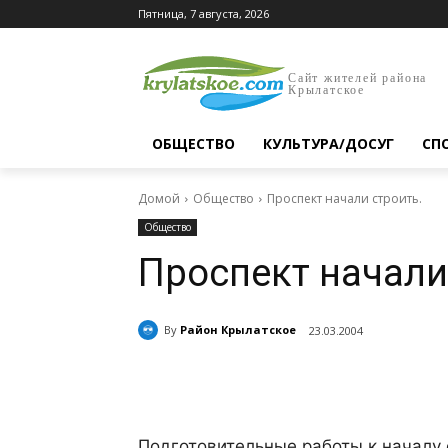
Пятница, 7 августа, 2026
Сайт жителей района
Крылатское
ОБЩЕСТВО
КУЛЬТУРА/ДОСУГ
СП
Домой
Общество
Проспект начали строить.
Общество
Проспект начали
By
Район Крылатское
23.03.2004
Поделиться
Подготовительные работы к началу