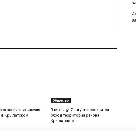
з
А
з
Общество
та ограничат движение
В пятницу, 7 августа, состоится
 в Крылатском
обход территории района
Крылатское