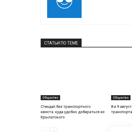
СТАТЬИ ПО ТЕМЕ
Общество
Общество
Стендап без транспортного
8 и 9 авгус
квеста: куда удобно добираться из
транспорта
Крылатского