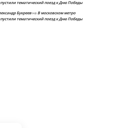
апустили тематический поезд к Дню Победы
лександр Букреев
В московском метро
на
апустили тематический поезд к Дню Победы