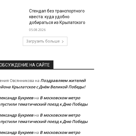
Стендап без транспортного
квеста: куда удобно
добираться из Крылатского
05.08.2026
Загрузить больше
ОБСУЖДЕНИЕ НА САЙТЕ
Поздравляем жителей
ения Овсянникова
на
айона Крылатское с Днём Великой Победы!
лександр Букреев
В московском метро
на
апустили тематический поезд к Дню Победы
лександр Букреев
В московском метро
на
апустили тематический поезд к Дню Победы
лександр Букреев
В московском метро
на