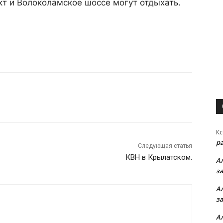
т и Волоколамское шоссе могут отдыхать.
Кс
р
Следующая статья
КВН в Крылатском.
А
з
А
з
А