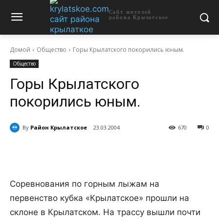
Сайт жителей
района Крылатское
Домой
Общество
Горы Крылатского покорились юным.
Общество
Горы Крылатского
покорились юным.
By
Район Крылатское
23.03.2004
670
0
Соревнования по горным лыжам на
первенство кубка «Крылатское» прошли на
склоне в Крылатском. На трассу вышли почти