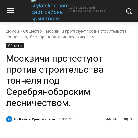
Сайт жителей
района Крылатское
Домой
Общество
Москвичи протестуют против строительства
тоннеля под Серебряноборским лесничеством.
Общество
Москвичи протестуют
против строительства
тоннеля под
Серебряноборским
лесничеством.
By
Район Крылатское
17.04.2004
742
0