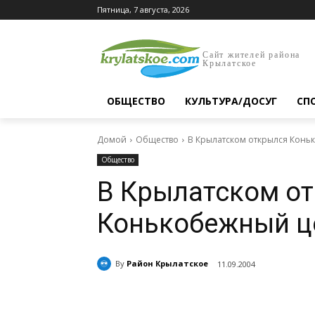
Пятница, 7 августа, 2026
Сайт жителей района
Крылатское
ОБЩЕСТВО
КУЛЬТУРА/ДОСУГ
СП
Домой
Общество
В Крылатском открылся Конь
Общество
В Крылатском о
Конькобежный ц
By
Район Крылатское
11.09.2004
Поделиться