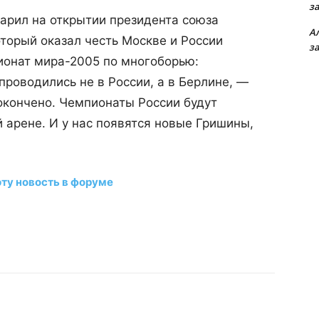
з
рил на открытии президента союза
А
торый оказал честь Москве и России
з
ионат мира-2005 по многоборью:
роводились не в России, а в Берлине, —
окончено. Чемпионаты России будут
й арене. И у нас появятся новые Гришины,
эту новость в форуме