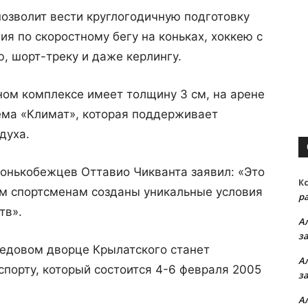
озволит вести круглогодичную подготовку
я по скоростному бегу на коньках, хоккею с
, шорт-треку и даже керлингу.
ом комплексе имеет толщину 3 см, на арене
ема «Климат», которая поддерживает
духа.
онькобежцев Оттавио Чикванта заявил: «Это
К
ом спортсменам созданы уникальные условия
р
тв».
А
з
едовом дворце Крылатского станет
А
порту, который состоится 4-6 февраля 2005
з
А