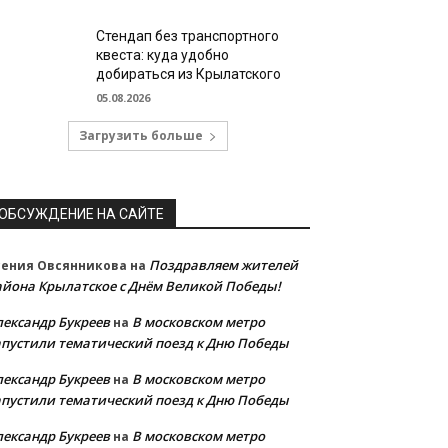
Стендап без транспортного
квеста: куда удобно
добираться из Крылатского
05.08.2026
Загрузить больше
ОБСУЖДЕНИЕ НА САЙТЕ
Поздравляем жителей
сения Овсянникова
на
айона Крылатское с Днём Великой Победы!
лександр Букреев
В московском метро
на
апустили тематический поезд к Дню Победы
лександр Букреев
В московском метро
на
апустили тематический поезд к Дню Победы
лександр Букреев
В московском метро
на