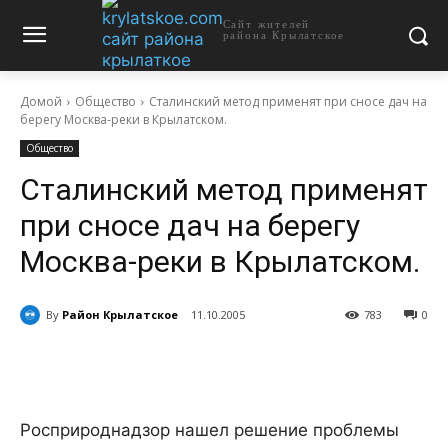
Сайт жителей
района Крылатское
Домой
Общество
Сталинский метод применят при сносе дач на
берегу Москва-реки в Крылатском.
Общество
Сталинский метод применят
при сносе дач на берегу
Москва-реки в Крылатском.
By
Район Крылатское
11.10.2005
783
0
Росприроднадзор нашел решение проблемы