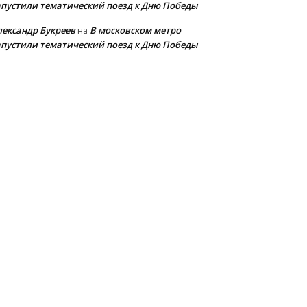
апустили тематический поезд к Дню Победы
лександр Букреев
В московском метро
на
апустили тематический поезд к Дню Победы