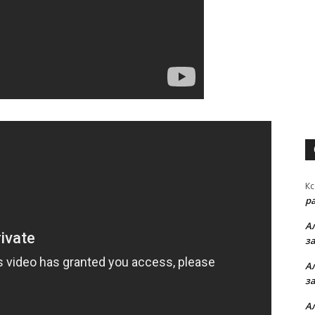
Кс
р
А
з
А
з
А