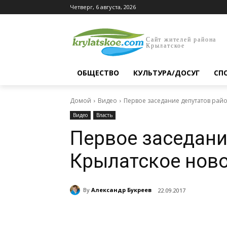
Четверг, 6 августа, 2026
Сайт жителей района
Крылатское
ОБЩЕСТВО
КУЛЬТУРА/ДОСУГ
СП
Домой
Видео
Первое заседание депутатов рай
Видео
Власть
Первое заседани
Крылатское ново
By
Александр Букреев
22.09.2017
Поделиться