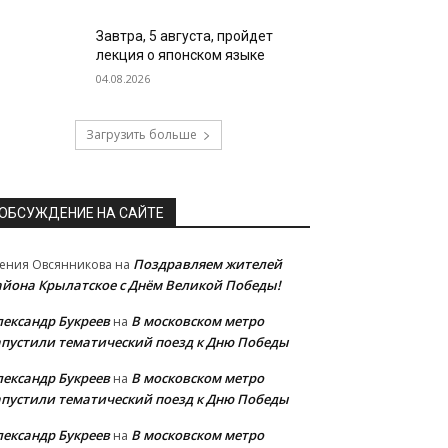
Завтра, 5 августа, пройдет
лекция о японском языке
04.08.2026
Загрузить больше
ОБСУЖДЕНИЕ НА САЙТЕ
Поздравляем жителей
ения Овсянникова
на
айона Крылатское с Днём Великой Победы!
лександр Букреев
В московском метро
на
апустили тематический поезд к Дню Победы
лександр Букреев
В московском метро
на
апустили тематический поезд к Дню Победы
лександр Букреев
В московском метро
на