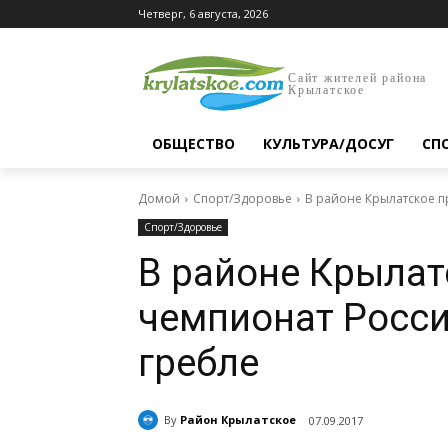
Четверг, 6 августа, 2026
Сайт жителей района
Крылатское
ОБЩЕСТВО
КУЛЬТУРА/ДОСУГ
СП
Домой
Спорт/Здоровье
В районе Крылатское п
Спорт/Здоровье
В районе Крылат
чемпионат Росси
гребле
By
Район Крылатское
07.09.2017