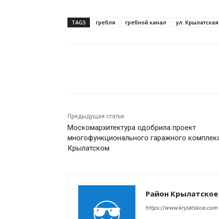
TAGS
гребля
гребной канал
ул. Крылатская
Поделиться
Предыдущая статья
Москомархитектура одобрила проект
многофункционального гаражного комплек
Крылатском
Район Крылатское
https://www.krylatskoe.com