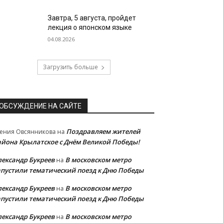
Завтра, 5 августа, пройдет
лекция о японском языке
04.08.2026
Загрузить больше
ОБСУЖДЕНИЕ НА САЙТЕ
Поздравляем жителей
ения Овсянникова
на
айона Крылатское с Днём Великой Победы!
лександр Букреев
В московском метро
на
апустили тематический поезд к Дню Победы
лександр Букреев
В московском метро
на
апустили тематический поезд к Дню Победы
лександр Букреев
В московском метро
на