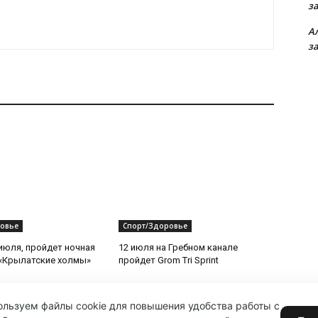
з
А
з
овье
Спорт/Здоровье
 июля, пройдет ночная
12 июля на Гребном канале
«Крылатские холмы»
пройдет Grom Tri Sprint
льзуем файлы cookie для повышения удобства работы с