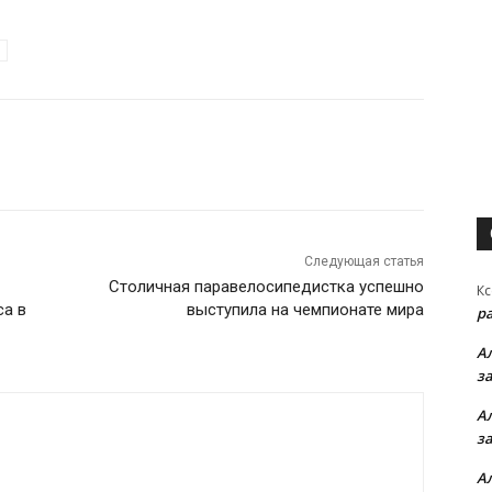
Следующая статья
Столичная паравелосипедистка успешно
Кс
са в
выступила на чемпионате мира
р
А
з
А
з
А